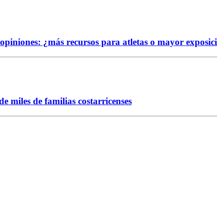
e opiniones: ¿más recursos para atletas o mayor exposic
 miles de familias costarricenses