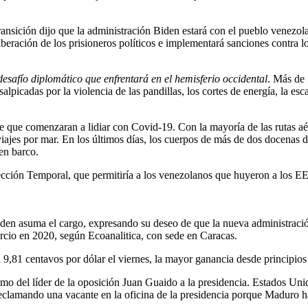
ansición dijo que la administración Biden estará con el pueblo venezol
 liberación de los prisioneros políticos e implementará sanciones contra
esafío diplomático que enfrentará en el hemisferio occidental
. Más de 
picadas por la violencia de las pandillas, los cortes de energía, la esc
e que comenzaran a lidiar con Covid-19. Con la mayoría de las rutas aér
viajes por mar. En los últimos días, los cuerpos de más de dos docenas d
en barco.
ección Temporal, que permitiría a los venezolanos que huyeron a los EE
den asuma el cargo, expresando su deseo de que la nueva administración 
ercio en 2020, según Ecoanalitica, con sede en Caracas.
9,81 centavos por dólar el viernes, la mayor ganancia desde principio
o del líder de la oposición Juan Guaido a la presidencia. Estados Uni
eclamando una vacante en la oficina de la presidencia porque Maduro 