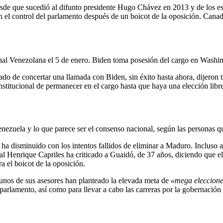
 desde que sucedió al difunto presidente Hugo Chávez en 2013 y de los esf
on el control del parlamento después de un boicot de la oposición. Cana
nal Venezolana el 5 de enero. Biden toma posesión del cargo en Washi
tado de concertar una llamada con Biden, sin éxito hasta ahora, dijeron 
stitucional de permanecer en el cargo hasta que haya una elección libre
nezuela y lo que parece ser el consenso nacional, según las personas qu
ha disminuido con los intentos fallidos de eliminar a Maduro. Incluso 
al Henrique Capriles ha criticado a Guaidó, de 37 años, diciendo que e
 el boicot de la oposición.
nos de sus asesores han planteado la elevada meta de
«mega eleccion
parlamento, así como para llevar a cabo las carreras por la gobernació