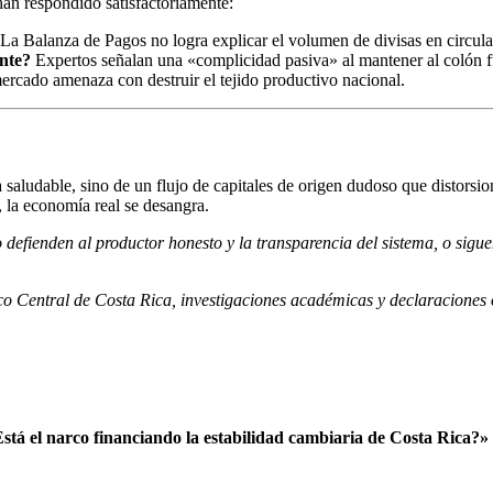
han respondido satisfactoriamente:
La Balanza de Pagos no logra explicar el volumen de divisas en circula
ente?
Expertos señalan una «complicidad pasiva» al mantener al colón f
ercado amenaza con destruir el tejido productivo nacional.
aludable, sino de un flujo de capitales de origen dudoso que distorsion
 la economía real se desangra.
 defienden al productor honesto y la transparencia del sistema, o sigu
o Central de Costa Rica, investigaciones académicas y declaraciones o
Está el narco financiando la estabilidad cambiaria de Costa Rica?»