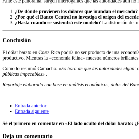
Ante este panorama, surgen interrogantes que las autoridades aún no 
¿De dónde provienen los dólares que inundan el mercado?
¿Por qué el Banco Central no investiga el origen del exced
¿Hasta cuándo se sostendrá este modelo?
La distorsión del m
Conclusión
El dólar barato en Costa Rica podría no ser producto de una economía s
productivo. Mientras la «economía felina» muestra números brillantes,
Como lo resumió Camacho:
«Es hora de que las autoridades elijan: o
públicas impecables»
.
Reportaje elaborado con base en análisis económicos, datos del Banc
Entrada anterior
Entrada siguiente
Sé el primero en comentar
en «El lado oculto del dólar barato: ¿
Deja un comentario