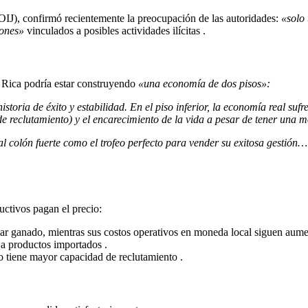
(OIJ), confirmó recientemente la preocupación de las autoridades:
«solo
lones»
vinculados a posibles actividades ilícitas
.
a Rica podría estar construyendo
«una economía de dos pisos»:
toria de éxito y estabilidad. En el piso inferior, la economía real suf
e reclutamiento) y el encarecimiento de la vida a pesar de tener una
 colón fuerte como el trofeo perfecto para vender su exitosa gestión… a
uctivos pagan el precio:
ar ganado, mientras sus costos operativos en moneda local siguen au
e a productos importados
.
ico tiene mayor capacidad de reclutamiento
.