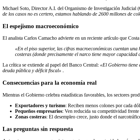
Michael Soto, Director A.I. del Organismo de Investigación Judicial 
de los casos no es certero, estamos hablando de 2600 millones de co
El espejismo macroeconómico
El analista Carlos Camacho advierte en un reciente artículo que Cost
«En el piso superior, las cifras macroeconómicas cuentan una his
costeras (donde precisamente el narco tiene mayor capacidad d
La crítica se extiende al papel del Banco Central:
«El Gobierno tiene al
deuda pública y déficit fiscal»
.
Consecuencias para la economía real
Mientras el Gobierno celebra estadísticas favorables, los sectores prod
Exportadores y turismo
: Reciben menos colones por cada dól
Pequeños empresarios
: Ven reducida su competitividad frent
Zonas costeras
: El desempleo crece, justo donde el narcotráf
Las preguntas sin respuesta