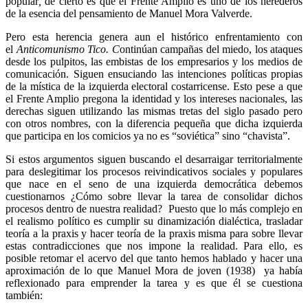
popular
,
de cierto es que el Frente Amplio es uno de los herederos
de la esencia del pensamiento de Manuel Mora Valverde.
Pero esta herencia genera aun el histórico enfrentamiento con
el
Anticomunismo Tico. C
ontinúan campañas del miedo, los ataques
desde los pulpitos, las embistas de los empresarios y los medios de
comunicación. Siguen ensuciando las intenciones políticas propias
de la mística de la izquierda electoral costarricense. Esto pese a que
el Frente Amplio pregona la identidad y los intereses nacionales, las
derechas siguen utilizando las mismas tretas del siglo pasado pero
con otros nombres, con la diferencia pequeña que dicha izquierda
que participa en los comicios ya no es “soviética” sino “chavista”.
Si estos argumentos siguen buscando el desarraigar territorialmente
para deslegitimar los procesos reivindicativos sociales y populares
que nace en el seno de una izquierda democrática debemos
cuestionarnos ¿Cómo sobre llevar la tarea de consolidar dichos
procesos dentro de nuestra realidad? Puesto que lo más complejo en
el realismo político es cumplir su dinamización dialéctica, trasladar
teoría a la praxis y hacer teoría de la praxis misma para sobre llevar
estas contradicciones que nos impone la realidad. Para ello, es
posible retomar el acervo del que tanto hemos hablado y hacer una
aproximación de lo que Manuel Mora de joven (1938) ya había
reflexionado para emprender la tarea y es que él se cuestiona
también: