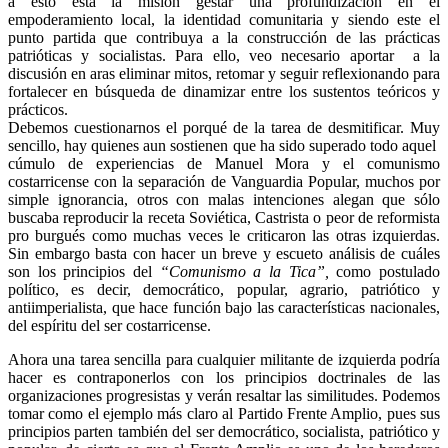
a esto está la misión gestar una profundización en el
empoderamiento local, la identidad comunitaria y siendo este el
punto partida que contribuya a la construcción de las prácticas
patrióticas y socialistas. Para ello, veo necesario aportar a la
discusión en aras eliminar mitos, retomar y seguir reflexionando para
fortalecer en búsqueda de dinamizar entre los sustentos teóricos y
prácticos.
Debemos cuestionarnos el porqué de la tarea de desmitificar. Muy
sencillo, hay quienes aun sostienen que ha sido superado todo aquel
cúmulo de experiencias de Manuel Mora y el comunismo
costarricense con la separación de Vanguardia Popular, muchos por
simple ignorancia, otros con malas intenciones alegan que sólo
buscaba reproducir la receta Soviética, Castrista o peor de reformista
pro burgués como muchas veces le criticaron las otras izquierdas.
Sin embargo basta con hacer un breve y escueto análisis de cuáles
son los principios del
“Comunismo a la Tica”,
como postulado
político, es decir, democrático, popular, agrario, patriótico y
antiimperialista, que hace función bajo las características nacionales,
del espíritu del ser costarricense.
Ahora una tarea sencilla para cualquier militante de izquierda podría
hacer es contraponerlos con los principios doctrinales de las
organizaciones progresistas y verán resaltar las similitudes. Podemos
tomar como el ejemplo más claro al Partido Frente Amplio, pues sus
principios parten también del ser democrático, socialista, patriótico y