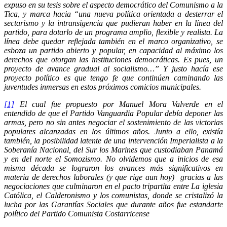
expuso en su tesis sobre el aspecto democrático del Comunismo a la
Tica, y marca hacia
“una nueva política orientada a desterrar el
sectarismo y la intransigencia que pudieran haber en la línea del
partido, para dotarlo de un programa amplio, flexible y realista. La
línea debe quedar reflejada también en el marco organizativo, se
esboza un partido abierto y popular, en capacidad al máximo los
derechos que otorgan las instituciones democráticas. Es pues, un
proyecto de avance gradual al socialismo…”
Y justo hacía ese
proyecto político es que tengo fe que continúen caminando las
juventudes inmersas en estos próximos comicios municipales.
[1]
El cual fue propuesto por Manuel Mora Valverde en el
entendido de que el Partido Vanguardia Popular debía deponer las
armas, pero no sin antes negociar el sostenimiento de las victorias
populares alcanzadas en los últimos años. Junto a ello, existía
también, la posibilidad latente de una intervención Imperialista a la
Soberanía Nacional, del Sur los Marines que custodiaban Panamá
y en del norte el Somozismo. No olvidemos que a inicios de esa
misma década se lograron los avances más significativos en
materia de derechos laborales (y que rige aun hoy) gracias a las
negociaciones que culminaron en el pacto tripartita entre La iglesia
Católica, el Calderonismo y los comunistas, donde se cristalizó la
lucha por las Garantías Sociales que durante años fue estandarte
político del Partido Comunista Costarricense