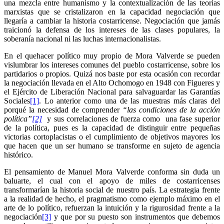
una mezcla entre humanismo y la contextualización de las teorías
marxistas que se cristalizaron en la capacidad negociación que
llegaría a cambiar la historia costarricense. Negociación que jamás
traicionó la defensa de los intereses de las clases populares, la
soberanía nacional ni las luchas internacionalistas.
En el quehacer político muy propio de Mora Valverde se pueden
vislumbrar los intereses comunes del pueblo costarricense, sobre los
partidarios o propios. Quizá nos baste por esta ocasión con recordar
la negociación llevada en el Alto Ochomogo en 1948 con Figueres y
el Ejército de Liberación Nacional para salvaguardar las Garantías
Sociales
[1]
. Lo anterior como una de las muestras más claras del
porqué la necesidad de comprender
“las condiciones de la acción
política”
[2]
y sus correlaciones de fuerza como una fase superior
de la política, pues es la capacidad de distinguir entre pequeñas
victorias cortoplacistas o el cumplimiento de objetivos mayores los
que hacen que un ser humano se transforme en sujeto de agencia
histórico.
El pensamiento de Manuel Mora Valverde conforma sin duda un
baluarte, el cual con el apoyo de miles de costarricenses
transformarían la historia social de nuestro país. La estrategia frente
a la realidad de hecho, el pragmatismo como ejemplo máximo en el
arte de lo político, refuerzan la intuición y la rigurosidad frente a la
negociación
[3]
y que por su puesto son instrumentos que debemos