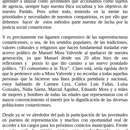
aprender a utilizar como juventudes que accionamos como sujetos
de agencia, siempre bajo nuestra ética socialista y los objetivos de
nuestro Partido. Pero sobre todo, teniendo en la mente las
prioridades y necesidades de nuestros compatriotas, es por ello que
debemos hacer de estos métodos parte nuestra de lucha por la
justicia social costarricense.
Y es precisamente ese ligamen comprensivo de las superestructuras
costarricenses, o sea, de los sentidos populares, de las tradiciones,
valores culturales y religiosos que hacen fundamental trasladar este
acervo político de Manuel Mora Valverde al quehacer de nuestra
generación, ya que Manuel desde sus 20 años hizo de sus
reflexiones y praxis lo que dio camino a un nuevo postulado
político,
“El comunismo a la Tica”
. Claro está, sería egoísta decir
que le pertenece solo a Mora Valverde y no recordar a todas aquellas
personas que la hicieron una línea política partidaria y nacional,
estoy hablando de Carmen Lyra, Carlos Luis Fallas, Luisa
Gonzales, Nidia Sáenz, Marcial Aguiluz, Eduardo Mora y a miles
de mujeres y hombres de todas las edades que representaron con el
mayor convencimiento el interés por la dignificación de las diversas
poblaciones costarricenses.
Desde ya se ve alrededor del país la participación de las juventudes
en puestos de representación y muchos con oportunidad real de
acceder a los cargos para los próximos comicios municipales. Frente