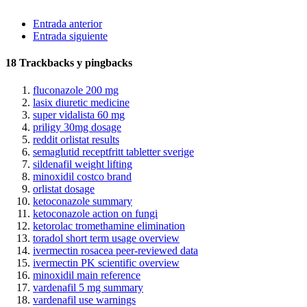
Entrada anterior
Entrada siguiente
18
Trackbacks y pingbacks
fluconazole 200 mg
lasix diuretic medicine
super vidalista 60 mg
priligy 30mg dosage
reddit orlistat results
semaglutid receptfritt tabletter sverige
sildenafil weight lifting
minoxidil costco brand
orlistat dosage
ketoconazole summary
ketoconazole action on fungi
ketorolac tromethamine elimination
toradol short term usage overview
ivermectin rosacea peer‑reviewed data
ivermectin PK scientific overview
minoxidil main reference
vardenafil 5 mg summary
vardenafil use warnings