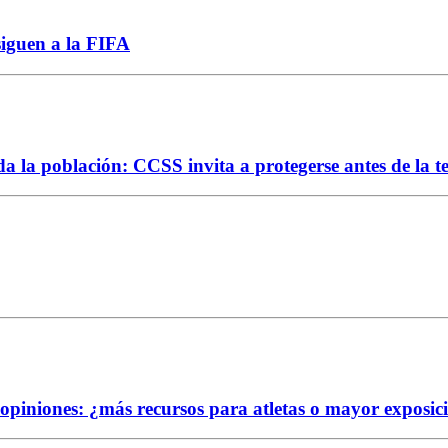
siguen a la FIFA
da la población: CCSS invita a protegerse antes de la 
e opiniones: ¿más recursos para atletas o mayor exposic