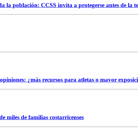
da la población: CCSS invita a protegerse antes de la 
e opiniones: ¿más recursos para atletas o mayor exposic
 miles de familias costarricenses