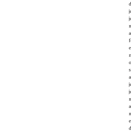
j
j
a
j
j
a