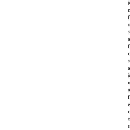
j
j
a