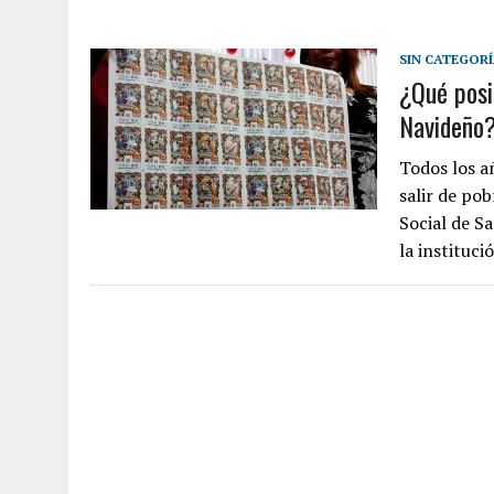
SIN CATEGOR
¿Qué posi
Navideño
Todos los a
salir de po
Social de S
la instituc