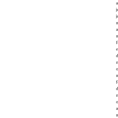
j
j
a