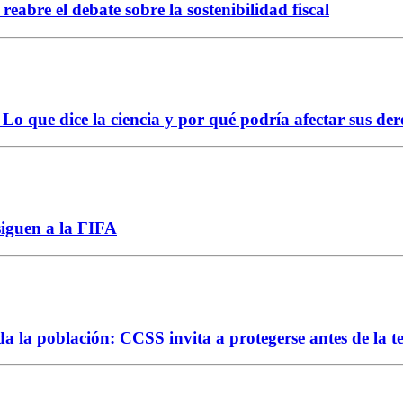
abre el debate sobre la sostenibilidad fiscal
Lo que dice la ciencia y por qué podría afectar sus der
siguen a la FIFA
da la población: CCSS invita a protegerse antes de la 