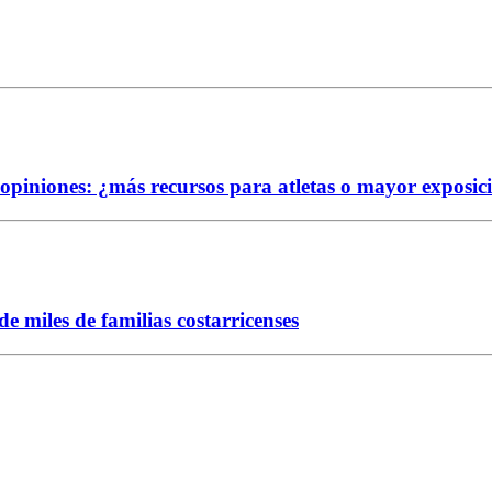
e opiniones: ¿más recursos para atletas o mayor exposic
 miles de familias costarricenses