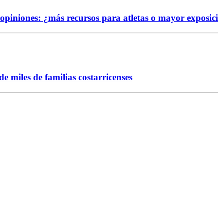
e opiniones: ¿más recursos para atletas o mayor exposic
 miles de familias costarricenses