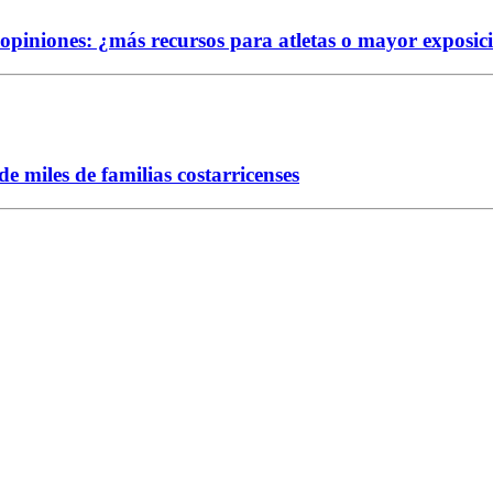
e opiniones: ¿más recursos para atletas o mayor exposic
 miles de familias costarricenses