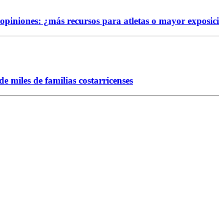
e opiniones: ¿más recursos para atletas o mayor exposic
 miles de familias costarricenses