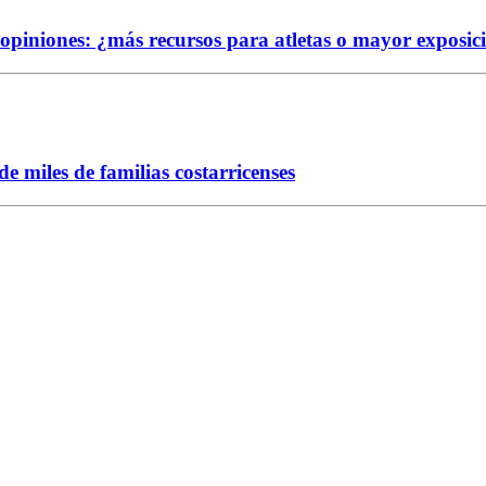
e opiniones: ¿más recursos para atletas o mayor exposic
 miles de familias costarricenses