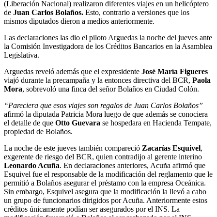
(Liberación Nacional) realizaron diferentes viajes en un helicóptero
de
Juan Carlos Bolaños.
Esto, contrario a versiones que los
mismos diputados dieron a medios anteriormente.
Las declaraciones las dio el piloto Arguedas la noche del jueves ante
la Comisión Investigadora de los Créditos Bancarios en la Asamblea
Legislativa.
Arguedas reveló además que el expresidente
José María Figueres
viajó durante la precampaña y la entonces directiva del BCR,
Paola
Mora
, sobrevoló una finca del señor Bolaños en Ciudad Colón.
“Pareciera que esos viajes son regalos de Juan Carlos Bolaños”
afirmó la diputada Patricia Mora luego de que además se conociera
el detalle de que
Otto Guevara
se hospedara en Hacienda Tempate,
propiedad de Bolaños.
La noche de este jueves también compareció
Zacarías Esquivel
,
exgerente de riesgo del BCR, quien contradijo al gerente interino
Leonardo Acuña
. En declaraciones anteriores, Acuña afirmó que
Esquivel fue el responsable de la modificación del reglamento que le
permitió a Bolaños asegurar el préstamo con la empresa Oceánica.
Sin embargo, Esquivel asegura que la modificación la llevó a cabo
un grupo de funcionarios dirigidos por Acuña. Anteriormente estos
créditos únicamente podían ser asegurados por el INS. La