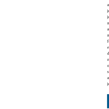
j
j
a
j