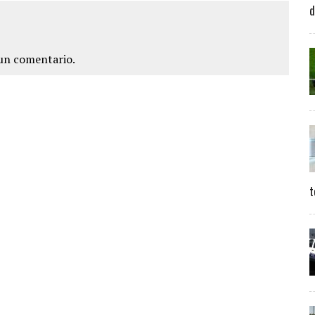
d
un comentario.
t