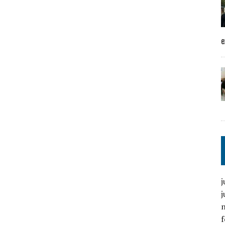
e
j
j