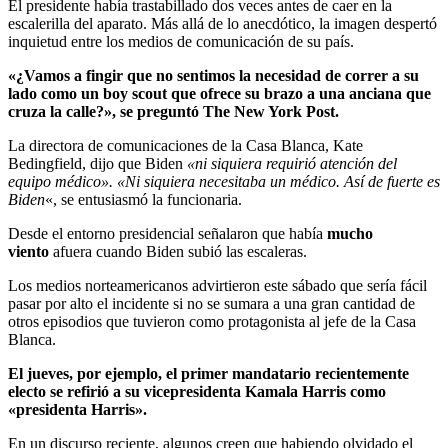
El presidente había trastabillado dos veces antes de caer en la
escalerilla del aparato. Más allá de lo anecdótico, la imagen despertó
inquietud entre los medios de comunicación de su país.
«¿Vamos a fingir que no sentimos la necesidad de correr a su
lado como un boy scout que ofrece su brazo a una anciana que
cruza la calle?», se preguntó The New York Post.
La directora de comunicaciones de la Casa Blanca, Kate
Bedingfield, dijo que Biden
«ni siquiera requirió atención del
equipo médico». «Ni siquiera necesitaba un médico. Así de fuerte es
Biden
«, se entusiasmó la funcionaria.
Desde el entorno presidencial señalaron que había
mucho
viento
afuera cuando Biden subió las escaleras.
Los medios norteamericanos advirtieron este sábado que sería fácil
pasar por alto el incidente si no se sumara a una gran cantidad de
otros episodios que tuvieron como protagonista al jefe de la Casa
Blanca.
El jueves, por ejemplo, el primer mandatario recientemente
electo se refirió a su vicepresidenta Kamala Harris como
«presidenta Harris».
En un discurso reciente, algunos creen que habiendo olvidado el