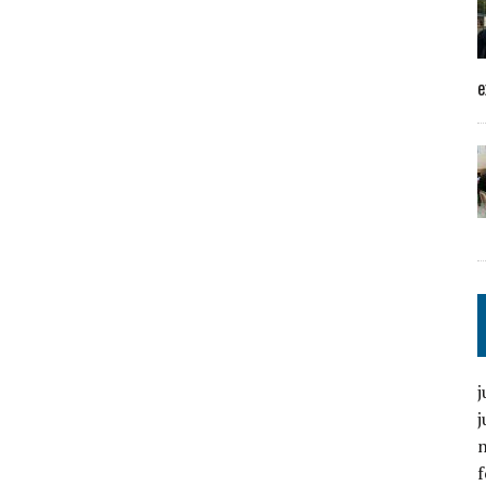
e
j
j