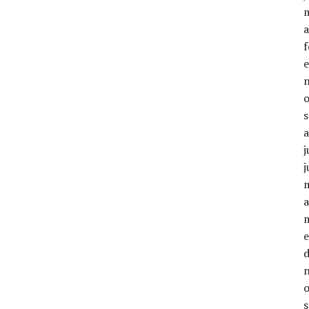
a
j
j
a