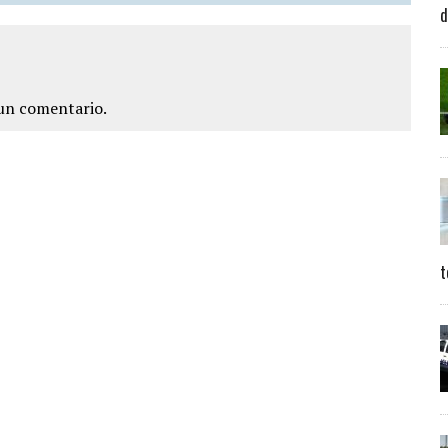
d
un comentario.
t