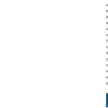
j
j
a
j