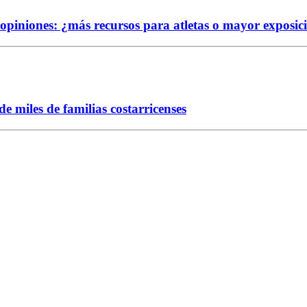
e opiniones: ¿más recursos para atletas o mayor exposic
 miles de familias costarricenses