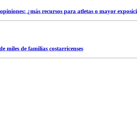
e opiniones: ¿más recursos para atletas o mayor exposic
 miles de familias costarricenses