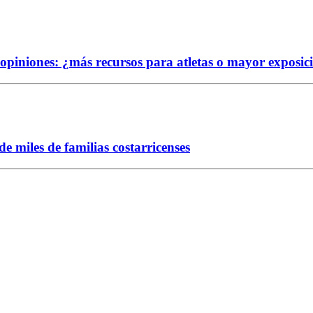
e opiniones: ¿más recursos para atletas o mayor exposic
 miles de familias costarricenses