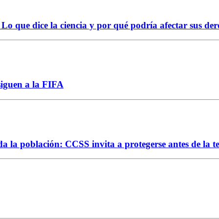
Lo que dice la ciencia y por qué podría afectar sus der
siguen a la FIFA
da la población: CCSS invita a protegerse antes de la 