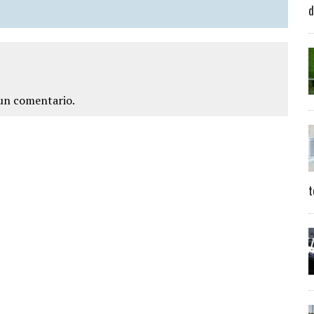
d
un comentario.
t