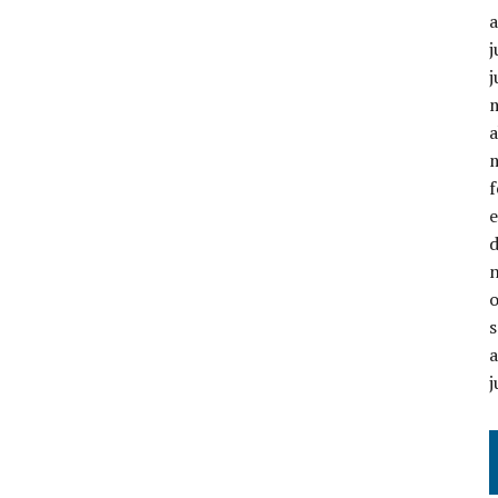
j
j
a
j