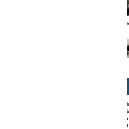
e
j
j