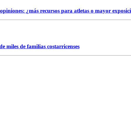
e opiniones: ¿más recursos para atletas o mayor exposic
 miles de familias costarricenses