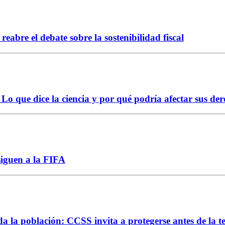
abre el debate sobre la sostenibilidad fiscal
Lo que dice la ciencia y por qué podría afectar sus der
siguen a la FIFA
da la población: CCSS invita a protegerse antes de la 