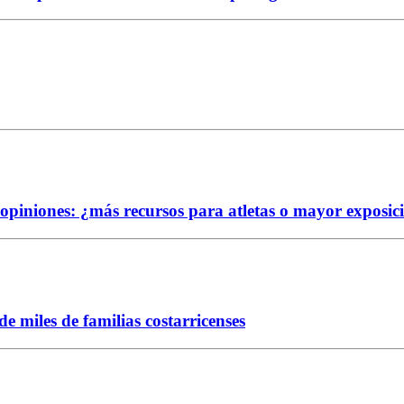
e opiniones: ¿más recursos para atletas o mayor exposic
 miles de familias costarricenses